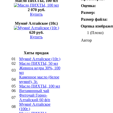
Mасло ПИХТЫ, 100 мл
Оценка:
2 070 руб.
Размер:
Купить
Размер файла:
Мумиё Алтайское (10г.)
Оценка изображе
620 руб.
1 (Плохо)
Купить
Автор
Хиты продаж
01
Мумиё Алтайское (10г.)
02
Mасло ПИХТЫ, 50 мл
Живица кедра 30%, 100
03
мл
Каменное масло (белое
04
мумиё), 3г.
05
Mасло ПИХТЫ, 100 мл
06
Bитаминный чай
Фиточай Горно-
07
Алтайский 60 ф/п
Мумиё Алтайское
08
(100г.)