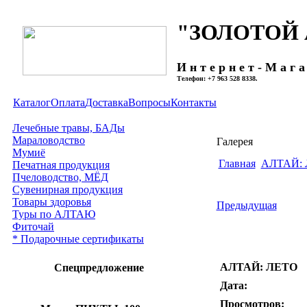
"ЗОЛОТОЙ
И н т е р н е т - М а г а
Телефон: +7 963 528 8338.
Каталог
Оплата
Доставка
Вопросы
Контакты
Лечебные травы, БАДы
Мараловодство
Галерея
Мумиё
Главная
АЛТАЙ:
Печатная продукция
Пчеловодство, МЁД
Сувенирная продукция
Товары здоровья
Предыдущая
Туры по АЛТАЮ
Фиточай
* Подарочные сертификаты
АЛТАЙ: ЛЕТО
Спецпредложение
Дата:
Просмотров: