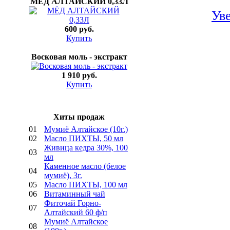
МЁД АЛТАЙСКИЙ 0,33Л
Ув
600 руб.
Купить
Восковая моль - экстракт
1 910 руб.
Купить
Хиты продаж
01
Мумиё Алтайское (10г.)
02
Mасло ПИХТЫ, 50 мл
Живица кедра 30%, 100
03
мл
Каменное масло (белое
04
мумиё), 3г.
05
Mасло ПИХТЫ, 100 мл
06
Bитаминный чай
Фиточай Горно-
07
Алтайский 60 ф/п
Мумиё Алтайское
08