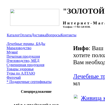
"ЗОЛОТОЙ
И н т е р н е т - М а г 
Телефон: +7 963 528 8338.
Каталог
Оплата
Доставка
Вопросы
Контакты
Лечебные травы, БАДы
Инфо
: Ваш
Мараловодство
Мумиё
хотите поло
Печатная продукция
Пчеловодство, МЁД
Вам необход
Сувенирная продукция
Товары здоровья
Туры по АЛТАЮ
Лечебные т
Фиточай
* Подарочные сертификаты
мл
Спецпредложение