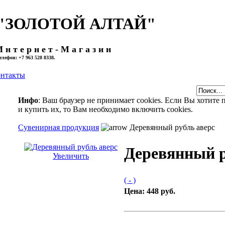
"ЗОЛОТОЙ АЛТАЙ"
 н т е р н е т - М а г а з и н
елефон: +7 963 528 8338.
нтакты
Инфо
: Ваш браузер не принимает cookies. Если Вы хотите
и купить их, то Вам необходимо включить cookies.
Сувенирная продукция
Деревянный рубль аверс
Деревянный р
Увеличить
( - )
Цена:
448 руб.