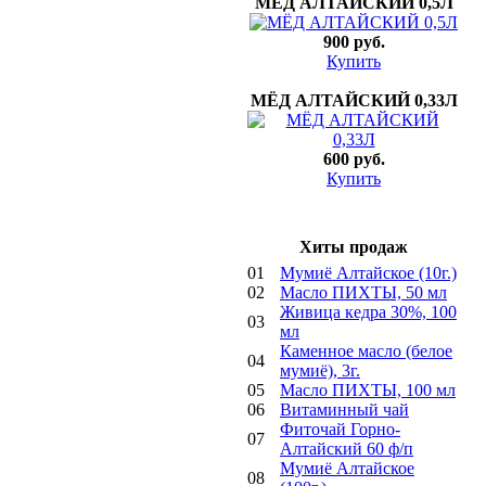
МЁД АЛТАЙСКИЙ 0,5Л
900 руб.
Купить
МЁД АЛТАЙСКИЙ 0,33Л
600 руб.
Купить
Хиты продаж
01
Мумиё Алтайское (10г.)
02
Mасло ПИХТЫ, 50 мл
Живица кедра 30%, 100
03
мл
Каменное масло (белое
04
мумиё), 3г.
05
Mасло ПИХТЫ, 100 мл
06
Bитаминный чай
Фиточай Горно-
07
Алтайский 60 ф/п
Мумиё Алтайское
08