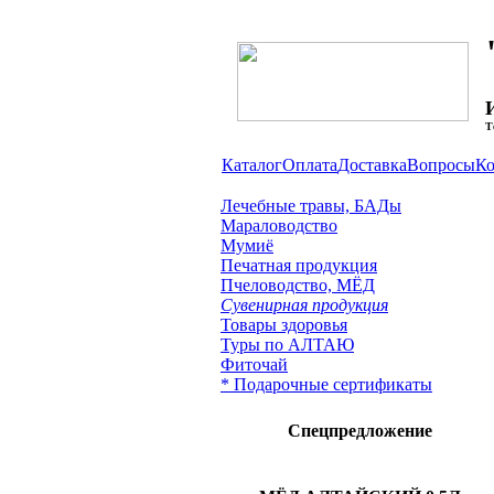
И
Т
Каталог
Оплата
Доставка
Вопросы
Ко
Лечебные травы, БАДы
Мараловодство
Мумиё
Печатная продукция
Пчеловодство, МЁД
Сувенирная продукция
Товары здоровья
Туры по АЛТАЮ
Фиточай
* Подарочные сертификаты
Спецпредложение