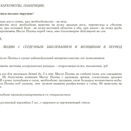
, КАРБУНКУЛЫ, ПАНАРИЦИИ;
ется только наружно
!
ко раз в сутки, при необходимости - на ночь.
ности носа необходимо нанести на кожу крыльев носа, переносицу и сделать
ов; при головной боли - на кожу височной области и лба; при кашле - на кожу груди
 применять Масло Пихты перед сном, что благотворно действует на сон.
:
Я ЛЮДЯМ С СЕРДЕЧНЫМ ЗАБОЛЕВАНИЕМ И ЖЕНЩИНАМ В ПЕРИОД
асло Пихты в случае индивидуальной непереносимости его компонентов.
ать местные аллергические реакции – покраснения кожи, высыпания, зуд.
ь его для маленьких детей до 3-х лет. Масло Пихты не следует пить или смазывать
. Не допускать контакт Масло Пихты с органами зрения, слизистыми органов
 В случае попадания в глаза, необходимо промыть глаза большим количеством воды.
м Пихты под глазами, это может вызвать раздражение и слёзы. Не наносить на
м.
ходимо проконсультироваться со специалистом.
роликовый карандаш 5 мл., с шариком из нержавеющей стали.