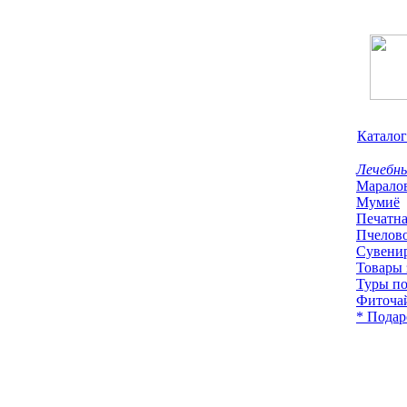
Каталог
Лечебн
Марало
Мумиё
Печатна
Пчелов
Сувени
Товары 
Туры п
Фиточа
* Подар