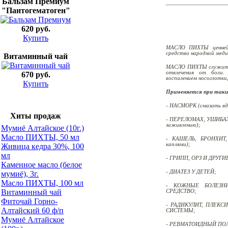
Бальзам Премиум
"Пантогематоген"
620 руб.
Купить
МАСЛО ПИХТЫ ценнейш
средство народной мед
Bитаминный чай
МАСЛО ПИХТЫ служит дл
отвлечения от боли.
670 руб.
воспалением носоглотки,
Купить
Применяется при таких
- НАСМОРК (смазать вд
Хиты продаж
- ПЕРЕЛОМАХ, УШИБАХ (
заживлению);
Мумиё Алтайское (10г.)
Mасло ПИХТЫ, 50 мл
- КАШЕЛЬ, БРОНХИТ,
каплями);
Живица кедра 30%, 100
мл
- ГРИПП, ОРЗ И ДРУГ
Каменное масло (белое
- ДИАТЕЗ У ДЕТЕЙ;
мумиё), 3г.
Mасло ПИХТЫ, 100 мл
- КОЖНЫЕ БОЛЕЗН
Bитаминный чай
СРЕДСТВО;
Фиточай Горно-
- РАДИКУЛИТ, ПЛЕК
Алтайский 60 ф/п
СИСТЕМЫ;
Мумиё Алтайское
- РЕВМАТОИДНЫЙ ПОЛ