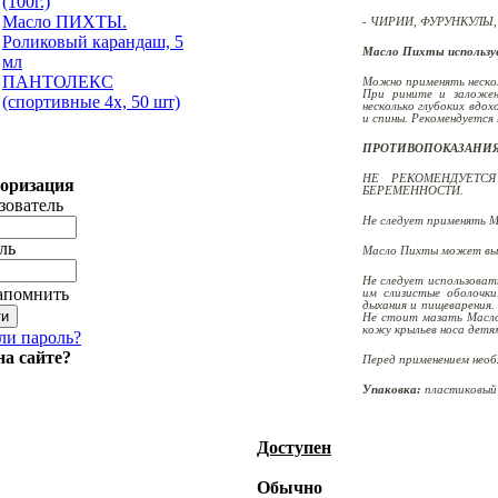
(100г.)
Mасло ПИХТЫ.
- ЧИРИИ, ФУРУНКУЛЫ
Роликовый карандаш, 5
Масло Пихты использу
мл
ПАНТОЛЕКС
Можно применять несколь
При рините и заложен
(спортивные 4х, 50 шт)
несколько глубоких вдох
и спины. Рекомендуется
ПРОТИВОПОКАЗАНИЯ
НЕ РЕКОМЕНДУЕТС
оризация
БЕРЕМЕННОСТИ.
зователь
Не следует применять М
ль
Масло Пихты может вызв
Не следует использоват
апомнить
им слизистые оболочки
дыхания и пищеварения.
Не стоит мазать Масло
кожу крыльев носа детя
ли пароль?
на сайте?
Перед применением необ
Упаковка:
пластиковый 
Доступен
Обычно