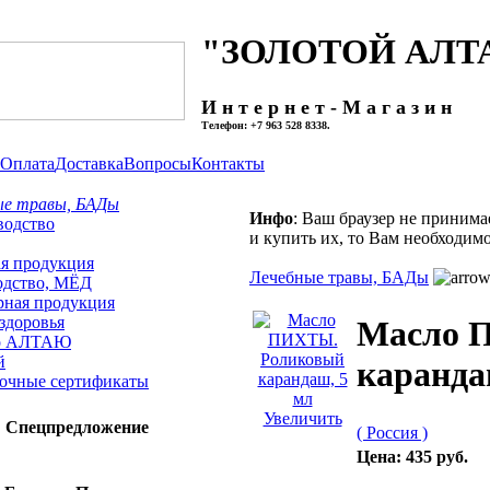
"ЗОЛОТОЙ АЛТ
И н т е р н е т - М а г а з и н
Телефон: +7 963 528 8338.
Оплата
Доставка
Вопросы
Контакты
ые травы, БАДы
Инфо
: Ваш браузер не принима
водство
и купить их, то Вам необходимо
я продукция
Лечебные травы, БАДы
одство, МЁД
рная продукция
здоровья
Mасло 
о АЛТАЮ
й
каранда
очные сертификаты
Увеличить
Спецпредложение
( Россия )
Цена:
435 руб.