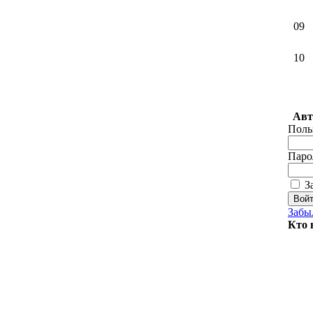
09
10
Авт
Поль
Паро
З
Забы
Кто 