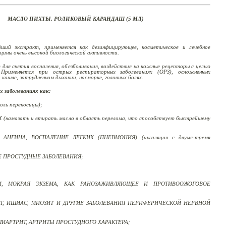
МАСЛО ПИХТЫ. РОЛИКОВЫЙ КАРАНДАШ (5 МЛ)
ий экстракт, применяется как дезинфицирующее,
косметическое и лечебное
ицины очень
высокой биологической активности.
я снятия воспаления, обезболивания, воздействия на кожные рецепторы с целью
 Применяется при острых респираторных заболеваниях (ОРЗ), осложненных
 кашле, затрудненном дыхании, насморке, головных болях.
 заболеваниях как:
оль переносицы);
намазать и втирать масло в область перелома, что способствует быстрейшему
 АНГИНА, ВОСПАЛЕНИЕ ЛЕГКИХ (ПНЕВМОНИЯ) (ингаляция с двумя-тремя
ИЕ ПРОСТУДНЫЕ ЗАБОЛЕВАНИЯ;
И, МОКРАЯ ЭКЗЕМА, КАК РАНОЗАЖИВЛЯЮЩЕЕ И ПРОТИВООЖОГОВОЕ
СИТ, ИШИАС, МИОЗИТ И ДРУГИЕ ЗАБОЛЕВАНИЯ ПЕРИФЕРИЧЕСКОЙ НЕРВНОЙ
ИАРТРИТ, АРТРИТЫ ПРОСТУДНОГО ХАРАКТЕРА;